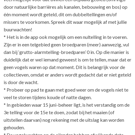
door natuurlijke barrières als kanalen, bebouwing en bos) op
één moment wordt geteld, dit om dubbeltellingen en/of
missers te voorkomen. Spreek dit waar mogelijk af met jullie
buurwachten!
* Het is in de app ook mogelijk om een nultelling in te voeren.
Zijn er in een telgebied geen broedparen (meer) aanwezig, vul
dan bij ‘grutto-alarmtelling-broedparen’ 0 in. Op die manier is
duidelijk dat er wel iemand geweest is om te tellen, maar dat er
geen vogels waren op dat moment. Dit is belangrijk voor de
collectieven, omdat er anders wordt gedacht dat er niet geteld
is door de wacht.
* Probeer op pad te gaan met goed weer om de vogels niet te
veel te storen tijdens koude of natte dagen.
* In gebieden waar 15 juni-beheer ligt, is het verstandig om de
3e telling voor de 15e te doen, zodat bij het maaien (of
uitstellen daarvan) nog rekening met de uitslag kan worden
gehouden.
* De vogelwachten op de eilanden hebben afwijkende data